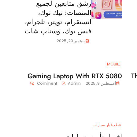
رشق متابعين لجميع
المنصات: تيك توك،
انستقرام، تويتر، تلجرام،
فيس بوك، وسناب شات
سبتمبر 20, 2025
MOBILE
Gaming Laptop With RTX 5080
T
On
أغسطس 9, 2025
Admin
Comment
Gaming
Laptop
With
RTX
5080
U
قطع غيار سيارات
G
افصل تأمين سيارات