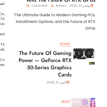
لعش
On
نوفمبر 21, 2025
Admin
Comment
The
Cs,
The Ultimate Guide to Modern Gaming PCs,
Ultimate
RTX
Guide
Installment Options, and the Future of RTX
Us
To
GPUs
Modern
ard
Gaming
PCs,
Installment
MOBILE
RTX
Options,
rds
The Future Of Gaming
And
The
Power — GeForce RTX
PCs
Future
ies
50-Series Graphics
Of
RTX
Cards
GPUs
أكتوبر 21, 2025
تسويق