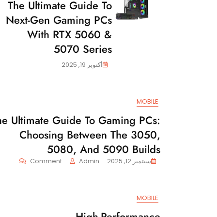
The Ultimate Guide To
Next-Gen Gaming PCs
With RTX 5060 &
5070 Series
أكتوبر 19, 2025
MOBILE
he Ultimate Guide To Gaming PCs:
Choosing Between The 3050,
5080, And 5090 Builds
On
سبتمبر 12, 2025
Admin
Comment
The
ltimate
Guide
MOBILE
To
aming
High-Performance