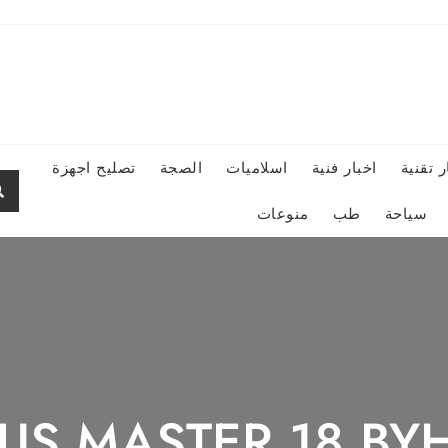
ر تقنية
اخبار فنية
اسلاميات
الصجة
تصليح اجهزة
سياحة
طب
منوعات
THE ULTIMATE G
عين لجميع المنصات:
ULTIMATE GUIDE T
THE FUTURE OF 
HAHEEN RTX 5060
AORUS MASTER 18 B: لا