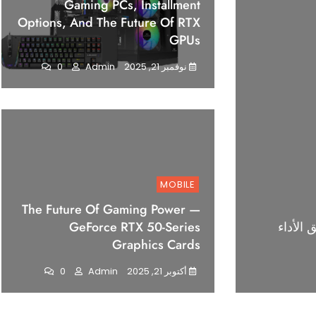
Gaming PCs, Installment
Options, And The Future Of RTX
GPUs
نوفمبر 21, 2025
Admin
0
MOBILE
The Future Of Gaming Power —
ج فائق الأداء
GeForce RTX 50-Series
Graphics Cards
أكتوبر 21, 2025
Admin
0