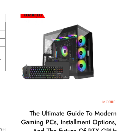
0
7
4
MOBILE
The Ultimate Guide To Modern
ية
Gaming PCs, Installment Options,
And The Future Of RTX GPUs