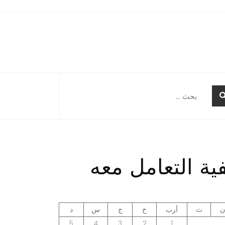
البحث
عن:
ية التعامل معه
ن
ث
أرب
خ
ج
س
د
5
4
3
2
1