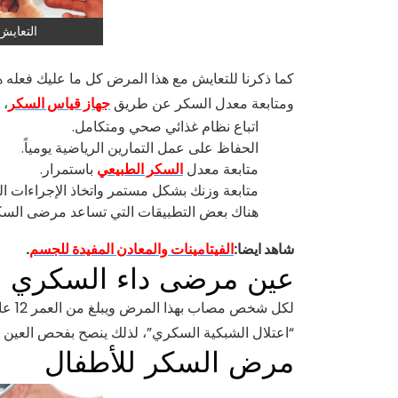
التعاي
كما ذكرنا للتعايش مع هذا المرض كل ما عليك فعله 
ومتابعة معدل السكر عن طريق
جهاز قياس السكر
، 
اتباع نظام غذائي صحي ومتكامل.
الحفاظ على عمل التمارين الرياضية يومياً.
متابعة معدل
السكر الطبيعي
باستمرار.
متابعة وزنك بشكل مستمر واتخاذ الإجراءات الل
هناك بعض التطبيقات التي تساعد مرضى السكر، 
شاهد ايضا:
الفيتامينات والمعادن المفيدة للجسم
.
عين مرضى داء السكري
لكل ش
“اعتلال الشبكية السكري”، لذلك ينصح بفحص العين سن
مرض السكر للأطفال