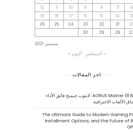
12
11
10
9
8
7
6
19
18
17
16
15
14
1
26
25
24
23
22
21
2
30
29
28
2
سبتمبر 2021
« أغسطس
أكتوبر »
اخر المقالات
AORUS Master 18 BYH: لابتوب جيمنج فائق الأداء
اق الألعاب الاحترافية
The Ultimate Guide to Modern Gaming P
Installment Options, and the Future of 
GP