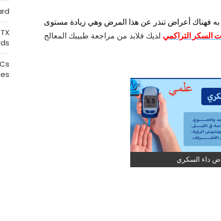
ard
به
فهناك أعراض تنذر عن هذا المرض وهي زيادة
مستوى
RTX
ت
السكر
التراكمي
لديك فلابد من مراجعة طبيبك المعالج
rds
PCs
ies
ض داء السكري