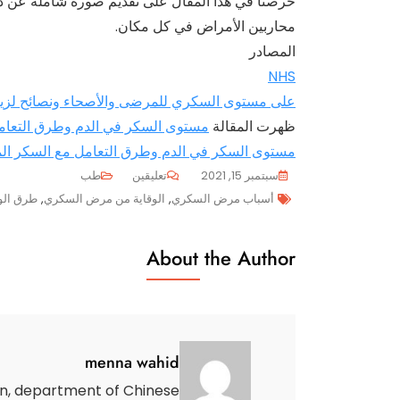
حرصنا في هذا المقال على تقديم صورة شاملة عن داء 
محاربين الأمراض في كل مكان.
المصادر
NHS
على مستوى السكري للمرضى والأصحاء ونصائح لزيا
ظهرت المقالة
مستوى السكر في الدم وطرق التعام
مستوى السكر في الدم وطرق التعامل مع السكر ال
على
سبتمبر 15, 2021
تعليقين
طب
Tags
الوقاية
أسباب مرض السكري
,
الوقاية من مرض السكري
,
طرق الو
من
داء
About the Author
السكري/
أنواعه
وأعراضه
وكيفية
menna wahid
التعامل
معه
on, department of Chinese