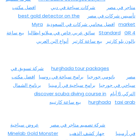
متاجر في مصر
شركات سياحة في دبي
افضل مكتب
تأسيس شركات في مصر
best gold detector on the
market
افضل محامي شركات في السعودية
Myra
GR 4
Standard
سائق عربي خاص في ميلانو ايطاليا
بيع ساعة
بالون بلو كارتير
بيع ساعة كارتير
أنواع البن العربي
hurghada tour packages
شركة تسويق في
مصر
باتومي جورجيا
برامج سياحة في روسيا
افضل مكتب
سياحي في جورجيا
برامج سياحية في أرمينيا
برنامج الشمال
التركي 6 أيام
discover scuba diving course in
taxi arab
hurghada
بيع ساعة كارتييه
شركة تصميم متاجر في مصر
عروض سياحية
في أرمينيا
جهاز كشف الذهب
Minelab Gold Monster