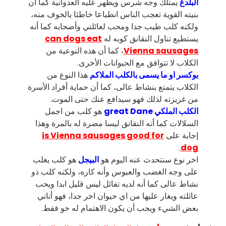
البلدغ
يمتلك وجه شرس ويظهر عليه العدوانية كما أن
بنيته القوية تعجب الناس انطباعا خاطئا بالخوف منه،
ولكنه كلب طيب جدا ومحب لعائلتي وأصحابه كما أنه
يستطيع تناول النقانق كوبه له
can dogs eat
Vienna sausages
، كما أن هذه النوعية من
الكلاب لا تتوافق مع الحيوانات الأخرى.
بوكسر او ما يسمى بالكلب الملاكم
هذا النوع من
الكلاب يتمتع بنشاط عالى، كما أن حماية أفراد الأسرة
من غريزته لذلك فهو سيدافع عنك حتى الموت.
الكلب الملكي great Dane
هو كلب من اجمل
السلالات كما أنه النقانق ليسا مضرة له بالمرة وهذا
إجابة على
is Vienna sausages good for
.
dog
اخر نوع سنتحدث عنه اليوم هو
البيجل
هو كلب يغلب
على وجه الغضب والعبوس وأنه كاره، ولكنه كلب ذو
نشاط عالى كما أنه لديه تفائل ليس قليل ابدا ويحب
عائلته ويغار عليها من اي حيوان اخر جدا، فهو أناني
بعض الشيء ويجب أن يكون الاهتمام له خو فقط.