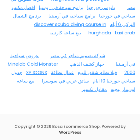
مصر
باتومي جورجيا
برامج سياحة في روسيا
افضل مكتب
سياحي في جورجيا
برامج سياحية في أرمينيا
برنامج الشمال
التركي 6 أيام
discover scuba diving course in
taxi arab
hurghada
بيع ساعة كارتييه
شركة تصميم متاجر في مصر
عروض سياحية
في أرمينيا
جهاز كشف الذهب
Minelab Gold Monster
2000
فيلا نظام شقق للبيع
عمال نظافة
XP ICONX
جدول
سياحي جورجيا 10 ايام
سائق عربي في سويسرا
بيع ساعة
اوديمار بيجيه
مقاول تكسير
Copyright © 2026 Bosa Ecommerce Shop. Powered by
WordPress