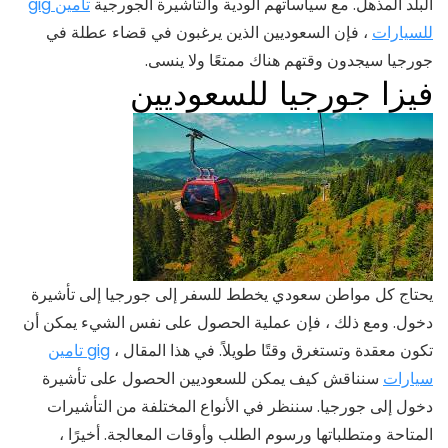
البلد المذهل. مع سياساتهم الودية والتأشيرة الجورجية
تأمين gig
للسيارات
، فإن السعوديين الذين يرغبون في قضاء عطلة في
جورجيا سيجدون وقتهم هناك ممتعًا ولا ينسى.
فيزا جورجيا للسعوديين
يحتاج كل مواطن سعودي يخطط للسفر إلى جورجيا إلى تأشيرة
دخول. ومع ذلك ، فإن عملية الحصول على نفس الشيء يمكن أن
تكون معقدة وتستغرق وقتًا طويلاً. في هذا المقال ،
gig تامين
سيارات
سنناقش كيف يمكن للسعوديين الحصول على تأشيرة
دخول إلى جورجيا. سننظر في الأنواع المختلفة من التأشيرات
المتاحة ومتطلباتها ورسوم الطلب وأوقات المعالجة. أخيرًا ،