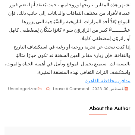
تشتهر هذه المقابر بتاريخها وروحانيتها، حيث يُعتقد أنها تضم قبور
عديدة لأفراد من مختلف الثقافات والديانات. إلى جانب ذلك، فإن
الموقع يُعَدُّ أحد المزارات التاريخية والسِّيَاحِية التى يزورها
عشََّـــــــاءُ كبير من الزائِروْن سَواء كانوْا سُكَّان لِمصْطفى كامِل
أو زائروْن لِمصْطفى كامِلا.
إذا كنت تبحث عن تجربة روحية أو رغبة في استكشاف التاريخ
والثقافة، فإن زيارة مقابر العين السخنة قد تكون خيارًا مثاليًا
بالنسبة لك. استمتع بجمال الموقع وتأمل في أهمية الحياة والموت،
واستكشف التراث الثقافي لهذه المنطقة المثيرة.
مدافن محافظة القاهرة
On
أغسطس 30, 2023
Leave A Comment
Uncategorized
مقابر
العين
About the Author
السخنه