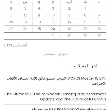
ن
ث
أرب
خ
ج
س
د
6
5
4
3
2
1
13
12
11
10
9
8
7
20
19
18
17
16
15
14
27
26
25
24
23
22
21
31
30
29
28
أغسطس 2023
« يوليو
سبتمبر »
اخر المقالات
AORUS Master 18 BYH: لابتوب جيمنج فائق الأداء لعشاق الألعاب
الاحترافية
The Ultimate Guide to Modern Gaming PCs, Installment
Options, and the Future of RTX GPUs
Shaheen RTX 5060 GDDR7 Graphics Card