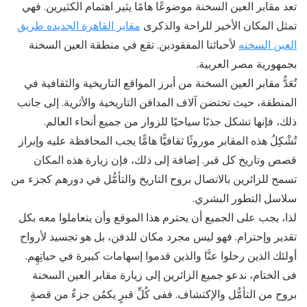
تعد مقابر العين السخنة موضوعًا هامًا يثير اهتمام الكثيرين. فهي
تمثل المكان الأخير للراحة والذكرى
مقابر القاهرة الجديده طريق
العين السخنه
لأحبائنا المفقودين. تقع في منطقة العين السخنة
بجمهورية مصر العربية.
تُعَدُّ مقابر العين السخنة من أبرز المواقع التاريخية والثقافية في
المنطقة، حيث تحتضن آلاف المدافن التاريخية والأثرية. إلى جانب
ذلك، فإنها تشكل جذبًا سياحيًا للزوار من جميع أنحاء العالم.
تُشْكِلُ هذه المقابر موروثًا ثقافيًّا هامًّا يجب المحافظة عليه وإبراز
قصص وتاريخ كل قبر. إضافة إلى ذلك، فإن زیارة هذه المکان
تسمح للزائرین بالاتصال بروح التاریخ والتأمُّل في دورهم كجزء من
سلاسل التطور البشري.
لذا، يجب على الجميع أن يحترم هذا الموقع وأن يتعاملوا معه بكل
تقدير وإحترام. فهو ليس مجرد مكان للدفن، بل هو تجسيد لأرواح
أولئك الذين رحلوا عنَّا والذين قدموا إسهامات كبيرة في حیاتِهِم.
فی الختام، ندعو جمیع الزائرین إلى زیارة مقابر العین السخنة
بروح من التأمُّل والإكتشاف. ففی كُلِّ قبرٍ یکمُن جزءٌ من قصةٍ