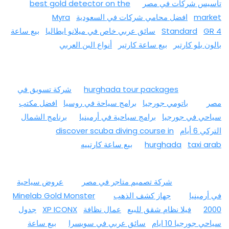
تأسيس شركات في مصر
best gold detector on the
market
افضل محامي شركات في السعودية
Myra
GR 4
Standard
سائق عربي خاص في ميلانو ايطاليا
بيع ساعة
بالون بلو كارتير
بيع ساعة كارتير
أنواع البن العربي
hurghada tour packages
شركة تسويق في
مصر
باتومي جورجيا
برامج سياحة في روسيا
افضل مكتب
سياحي في جورجيا
برامج سياحية في أرمينيا
برنامج الشمال
التركي 6 أيام
discover scuba diving course in
taxi arab
hurghada
بيع ساعة كارتييه
شركة تصميم متاجر في مصر
عروض سياحية
في أرمينيا
جهاز كشف الذهب
Minelab Gold Monster
2000
فيلا نظام شقق للبيع
عمال نظافة
XP ICONX
جدول
سياحي جورجيا 10 ايام
سائق عربي في سويسرا
بيع ساعة