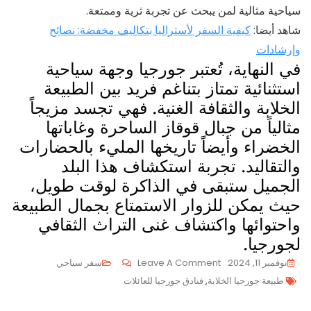
سياحية مثالية لمن يبحث عن تجربة ثرية وممتعة.
شاهد أيضا:
كيفية السفر لأستراليا بتكاليف مخفضة: نصائح
وإرشادات
في النهاية، تُعتبر جورجيا وجهة سياحية
استثنائية تمتاز بتناغم فريد بين الطبيعة
الخلابة والثقافة الغنية. فهي تجسد مزيجاً
مثالياً من جبال قوقاز الساحرة وغاباتها
الخضراء وأيضاً تاريخها المليء بالحضارات
والتقاليد. تجربة استكشاف هذا البلد
الجميل ستبقى في الذاكرة لوقت طويل،
حيث يمكن للزوار الاستمتاع بجمال الطبيعة
واحتوائها واكتشاف غنى التراث الثقافي
لجورجيا.
On
نوفمبر 11, 2024
Leave A Comment
سفر سياحي
Tags
جورجيا:
طبيعة جورجيا الخلابة
,
فنادق جورجيا للعائلات
تناغم