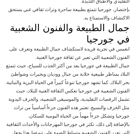
التقليدي والأطباق اللذيذة.
بإختصار، جورجيا تتمتع بطبيعة ساحرة وتراث ثقافي غني يستحق
الاكتشاف والاستمتاع به.
جمال الطبيعة والفنون الشعبية
في جورجيا
انغمس في تجربة فريدة لاستكشاف جمال الطبيعة وتعرف على
الفنون الشعبية التي تعبر عن ثقافة جورجيا الغنية.
جمال الطبيعة في جورجيا يعد من أكثر الجذب للسياح، حيث تتمتع
البلاد بمناظر طبيعية خلابة من جبال ووديان وبحيرات وشواطئ
بحر البلاك. كما تشهد جورجيا تنوعاً كبيراً في الحياة البرية والنباتية.
الفنون الشعبية في جورجيا تعكس الثقافة الغنية للبلاد، حيث
تشمل الرقصات التقليدية، والموسيقى الشعبية، والحرف اليدوية
مثل الخزف والنسيج. تعتبر هذه الفنون جزءاً أساسياً من تراث
جورجيا وتشكل جزءاً مهماً من الحياة اليومية للسكان.
بالإضافة إلى ذلك، تكثر في جورجيا المهرجانات والأحداث الثقافية
التي تعزز الفنون الشعبية وتسلط الضوء على تنوعها. هذا يجعل