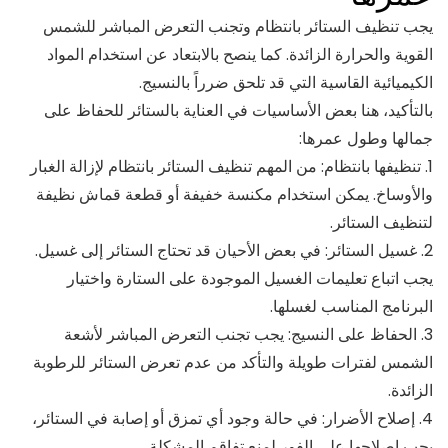
يجب تنظيف الستائر بانتظام وتجنب التعرض المباشر للشمس
القوية والحرارة الزائدة. كما ينصح بالابتعاد عن استخدام المواد
الكيميائية القاسية التي قد تلحق ضرراً بالنسيج.
بالتأكيد، هنا بعض الأساسيات في العناية بالستائر للحفاظ على
جمالها وطول عمرها:
1. تنظيفها بانتظام: من المهم تنظيف الستائر بانتظام لإزالة الغبار
والأوساخ. يمكن استخدام مكنسة خفيفة أو قطعة قماش نظيفة
لتنظيف الستائر.
2. غسيل الستائر: في بعض الأحيان قد تحتاج الستائر إلى غسيل.
يجب اتباع تعليمات الغسيل الموجودة على الستارة واختيار
البرنامج المناسب لغسلها.
3. الحفاظ على النسيج: يجب تجنب التعرض المباشر لأشعة
الشمس لفترات طويلة والتأكد من عدم تعرض الستائر للرطوبة
الزائدة.
4. إصلاح الأضرار: في حالة وجود أي تمزق أو إصابة في الستائر،
يجب إصلاحها على الفور لمنع تفاقم المشكلة.