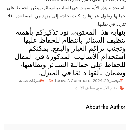
باستخدام هذه الأساسيات في العناية بالستائر، يمكن الحفاظ على
جمالها وطول عمرها. إذا كنت بحاجة إلى مزيد من المساعدة، فلا
تتردد في طلبها.
بنهاية هذا المحتوى، نود تذكيركم بأهمية
تنظيف الستائر بانتظام للحفاظ عليها
وتجنب تراكم الغبار والبقع. يمكنكم
استخدام الأساليب المذكورة في المقال
للحفاظ على جمالية الستائر ونظافتها،
وضمان تألقها دائمًا في المنزل.
On
نوفمبر 29, 2024
Leave A Comment
شركات صيانة
Tags
أفضل
تعقيم الأسطح
,
تنظيف الأثاث
طرق
تنظيف
About the Author
الستائر
والحفاظ
عليها