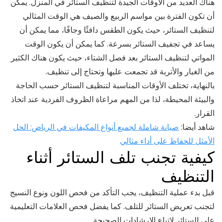
هناك العديد من الأوقات الجيدة لتنظيف الستائر في المنزل. يمكن
أن تكون الفترة بين مواسم الربيع والصيف هي الوقت المثالي
لتنظيف الستائر، حيث يكون الطقس دافئًا وجافًا، مما يمكن أن
يساعد في تجفيف الستائر بسرعة. كما يمكن أن يكون الوقت
المواتي لتنظيف الستائر بعد فصل الشتاء، حيث يكون هناك الكثير
من الغبار والأتربة قد تجمعت عليها وتحتاج إلى تنظيف.
بالنهاية، تختلف الأوقات المناسبة لتنظيف الستائر حسب الحاجة
والبيئة المحيطة، لذا من المهم مراعاة الظروف الفردية عند اتخاذ
القرار.
شاهد أيضا:
صيانة شاملة لجميع أنواع المكيفات في الرياض: الحل
الأمثل للحفاظ على أداء مثالي
كيفية تجنب تلف الستائر أثناء
التنظيف
قبل بدء عملية التنظيف، يجب التأكد من فحص اللون ونوع النسيج
لتجنب تعريض الستائر للتلف. كما يفضل فحص العلامات التعليمية
على الستائر لاتباع الإرشادات الصحيحة.