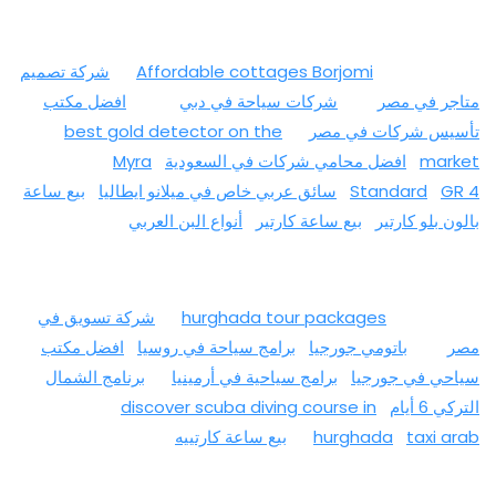
Affordable cottages Borjomi
شركة تصميم
متاجر في مصر
شركات سياحة في دبي
افضل مكتب
تأسيس شركات في مصر
best gold detector on the
market
افضل محامي شركات في السعودية
Myra
GR 4
Standard
سائق عربي خاص في ميلانو ايطاليا
بيع ساعة
بالون بلو كارتير
بيع ساعة كارتير
أنواع البن العربي
hurghada tour packages
شركة تسويق في
مصر
باتومي جورجيا
برامج سياحة في روسيا
افضل مكتب
سياحي في جورجيا
برامج سياحية في أرمينيا
برنامج الشمال
التركي 6 أيام
discover scuba diving course in
taxi arab
hurghada
بيع ساعة كارتييه