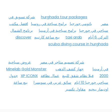
hurghada tour packages
شركة تسويق في
مصر
باتومي جورجيا
برامج سياحة في روسيا
افضل مكتب
سياحي في جورجيا
برامج سياحية في أرمينيا
برنامج الشمال
التركي 6 أيام
taxi arab
بيع ساعة كارتييه
discover
scuba diving course in hurghada
شركة تصميم متاجر في مصر
عروض سياحية
في أرمينيا
جهاز كشف الذهب
Minelab Gold Monster
2000
فيلا نظام شقق للبيع
عمال نظافة
XP ICONX
جدول
سياحي جورجيا 10 ايام
سائق عربي في سويسرا
بيع ساعة
اوديمار بيجيه
مقاول تكسير