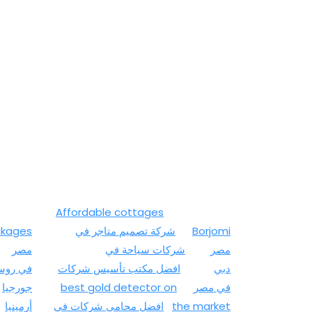
الثقافة
Affordable cottages
Borjomi
شركة تصميم متاجر في
kages
مصر
شركات سياحة في
مصر
دبي
افضل مكتب تأسيس شركات
في روسي
في مصر
best gold detector on
جورجيا
the market
افضل محامي شركات في
أرمينيا