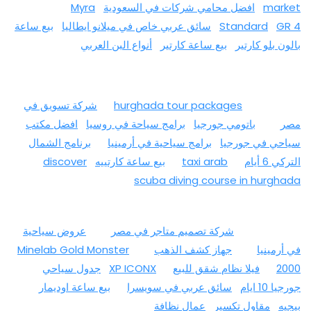
market
افضل محامي شركات في السعودية
Myra
GR 4
Standard
سائق عربي خاص في ميلانو ايطاليا
بيع ساعة
بالون بلو كارتير
بيع ساعة كارتير
أنواع البن العربي
hurghada tour packages
شركة تسويق في
مصر
باتومي جورجيا
برامج سياحة في روسيا
افضل مكتب
سياحي في جورجيا
برامج سياحية في أرمينيا
برنامج الشمال
التركي 6 أيام
taxi arab
بيع ساعة كارتييه
discover
scuba diving course in hurghada
شركة تصميم متاجر في مصر
عروض سياحية
في أرمينيا
جهاز كشف الذهب
Minelab Gold Monster
2000
فيلا نظام شقق للبيع
XP ICONX
جدول سياحي
جورجيا 10 ايام
سائق عربي في سويسرا
بيع ساعة اوديمار
بيجيه
مقاول تكسير
عمال نظافة