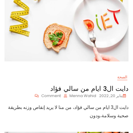
الصحة
دايت ال3 ايام من سالي فؤاد
On
يناير 20, 2022
Menna Wahid
Comment
دايت
دايت ال3 ايام من سالي فؤاد، من منا لا يريد إنقاص وزنه بطريقة
ال3
ايام
صحية وسلامة،ودون
من
سالي
فؤاد