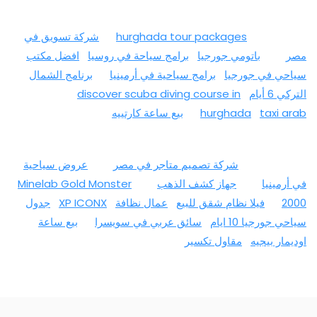
hurghada tour packages
شركة تسويق في
مصر
باتومي جورجيا
برامج سياحة في روسيا
افضل مكتب
سياحي في جورجيا
برامج سياحية في أرمينيا
برنامج الشمال
التركي 6 أيام
discover scuba diving course in
taxi arab
hurghada
بيع ساعة كارتييه
شركة تصميم متاجر في مصر
عروض سياحية
في أرمينيا
جهاز كشف الذهب
Minelab Gold Monster
2000
فيلا نظام شقق للبيع
عمال نظافة
XP ICONX
جدول
سياحي جورجيا 10 ايام
سائق عربي في سويسرا
بيع ساعة
اوديمار بيجيه
مقاول تكسير