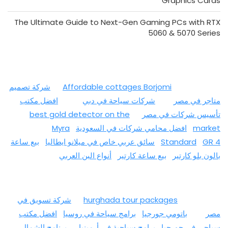
Graphics Cards
The Ultimate Guide to Next-Gen Gaming PCs with RTX
5060 & 5070 Series
Affordable cottages Borjomi
شركة تصميم
متاجر في مصر
شركات سياحة في دبي
افضل مكتب
تأسيس شركات في مصر
best gold detector on the
market
افضل محامي شركات في السعودية
Myra
GR 4
Standard
سائق عربي خاص في ميلانو ايطاليا
بيع ساعة
بالون بلو كارتير
بيع ساعة كارتير
أنواع البن العربي
hurghada tour packages
شركة تسويق في
مصر
باتومي جورجيا
برامج سياحة في روسيا
افضل مكتب
سياحي في جورجيا
برامج سياحية في أرمينيا
برنامج الشمال