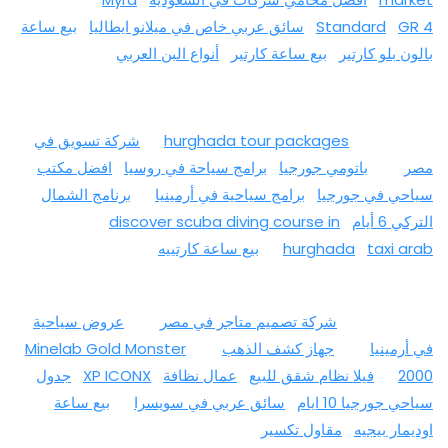
GR 4
Standard
سائق عربي خاص في ميلانو ايطاليا
بيع ساعة
بالون بلو كارتير
بيع ساعة كارتير
أنواع البن العربي
hurghada tour packages
شركة تسويق في
مصر
باتومي جورجيا
برامج سياحة في روسيا
افضل مكتب
سياحي في جورجيا
برامج سياحية في أرمينيا
برنامج الشمال
التركي 6 أيام
discover scuba diving course in
taxi arab
hurghada
بيع ساعة كارتييه
شركة تصميم متاجر في مصر
عروض سياحية
في أرمينيا
جهاز كشف الذهب
Minelab Gold Monster
2000
فيلا نظام شقق للبيع
عمال نظافة
XP ICONX
جدول
سياحي جورجيا 10 ايام
سائق عربي في سويسرا
بيع ساعة
اوديمار بيجيه
مقاول تكسير