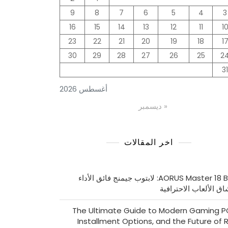
9
8
7
6
5
4
3
16
15
14
13
12
11
1
23
22
21
20
19
18
1
30
29
28
27
26
25
2
31
أغسطس 2026
« ديسمبر
اخر المقالات
AORUS Master 18 BYH: لابتوب جيمنج فائق الأداء
اق الألعاب الاحترافية
The Ultimate Guide to Modern Gaming P
Installment Options, and the Future of 