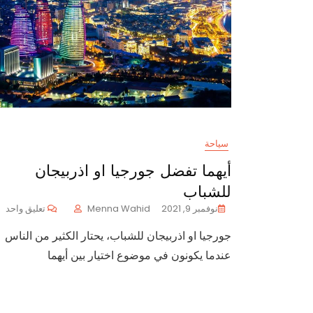
سياحة
أيهما تفضل جورجيا او اذربيجان
للشباب
عل
نوفمبر 9, 2021
Menna Wahid
تعليق واحد
أي
جورجيا او اذربيجان للشباب، يحتار الكثير من الناس
تف
جو
عندما يكونون في موضوع اختيار بين أيهما
او
اذ
لل