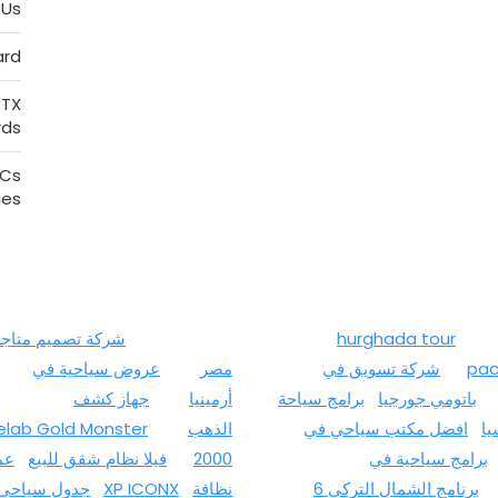
السياحية
Us
ard
RTX
rds
PCs
ies
hurghada tour
شركة تصميم متاج
pac
شركة تسويق في
مصر
عروض سياحية في
باتومي جورجيا
برامج سياحة
أرمينيا
جهاز كشف
ا
افضل مكتب سياحي في
الذهب
elab Gold Monster
برامج سياحية في
2000
فيلا نظام شقق للبيع
عم
برنامج الشمال التركي 6
نظافة
XP ICONX
جدول سياحي