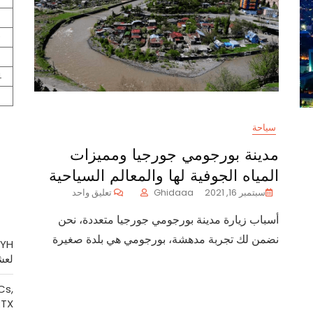
0
7
4
سياحة
مدينة بورجومي جورجيا ومميزات
المياه الجوفية لها والمعالم السياحية
على
سبتمبر 16, 2021
Ghidaaa
تعليق واحد
مدينة
ى
أسباب زيارة مدينة بورجومي جورجيا متعددة، نحن
بورجومي
هما
جورجيا
ضل
نضمن لك تجربة مدهشة، بورجومي هي بلدة صغيرة
ومميزات
رجيا
لعش
المياه
الجوفية
ربيجان
Cs,
لها
شباب
RTX
والمعالم