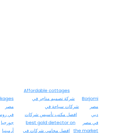
Affordable cottages
Borjomi
شركة تصميم متاجر في
kages
مصر
شركات سياحة في
مصر
دبي
افضل مكتب تأسيس شركات
في روسي
في مصر
best gold detector on
جورجيا
the market
افضل محامي شركات في
أرمينيا