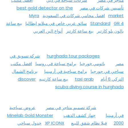
متاجر في مصر
شركات سياحة في دبي
افضل مكتب
تأسيس شركات في مصر
best gold detector on the
market
افضل محامي شركات في السعودية
Myra
GR 4
Standard
سائق عربي خاص في ميلانو ايطاليا
بيع ساعة
بالون بلو كارتير
بيع ساعة كارتير
أنواع البن العربي
hurghada tour packages
شركة تسويق في
مصر
باتومي جورجيا
برامج سياحة في روسيا
افضل مكتب
سياحي في جورجيا
برامج سياحية في أرمينيا
برنامج الشمال
التركي 6 أيام
taxi arab
بيع ساعة كارتييه
discover
scuba diving course in hurghada
شركة تصميم متاجر في مصر
عروض سياحية
في أرمينيا
جهاز كشف الذهب
Minelab Gold Monster
2000
فيلا نظام شقق للبيع
XP ICONX
جدول سياحي