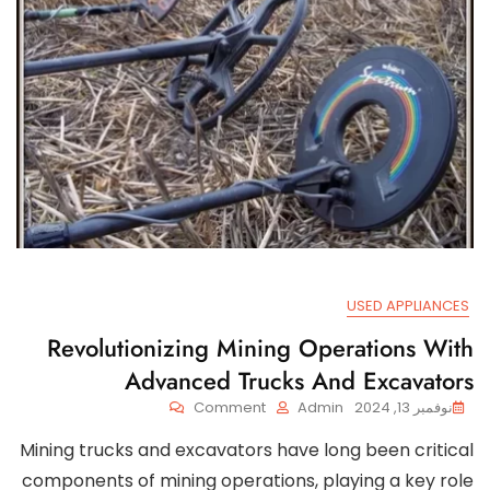
USED APPLIANCES
Revolutionizing Mining Operations With
Advanced Trucks And Excavators
On
نوفمبر 13, 2024
Admin
Comment
Revolutionizing
Mining trucks and excavators have long been critical
Mining
Operations
components of mining operations, playing a key role