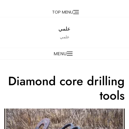
Ski
TOP MENU
t
conten
علمي
علمي
MENU
Diamond core drilling
tools