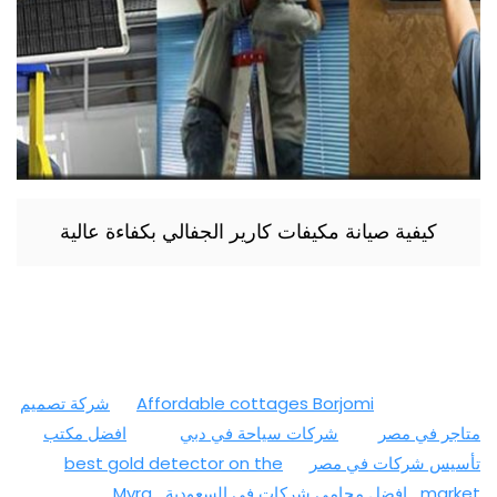
كيفية صيانة مكيفات كارير الجفالي بكفاءة عالية
Affordable cottages Borjomi
شركة تصميم
متاجر في مصر
شركات سياحة في دبي
افضل مكتب
تأسيس شركات في مصر
best gold detector on the
market
افضل محامي شركات في السعودية
Myra