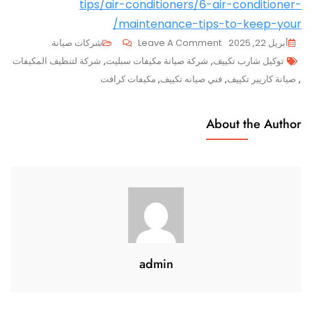
tips/air-conditioners/6-air-conditioner-
maintenance-tips-to-keep-your/
On
أبريل 22, 2025
Leave A Comment
شركات صيانة
Tags
اقتصادي
توكيل شارب تكييف
,
شركة صيانة مكيفات سبليت
,
شركة لتنظيف المكيفات
وفعال:
,
صيانة كاريير تكييف
,
فني صيانه تكييف
,
مكيفات كرافت
اصغر
تكييف
About the Author
صحراوي
يحد
من
الحرارة
بكفاءة
admin