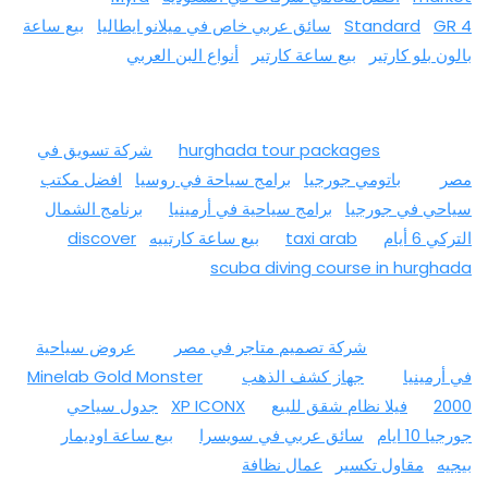
GR 4
Standard
سائق عربي خاص في ميلانو ايطاليا
بيع ساعة
بالون بلو كارتير
بيع ساعة كارتير
أنواع البن العربي
hurghada tour packages
شركة تسويق في
مصر
باتومي جورجيا
برامج سياحة في روسيا
افضل مكتب
سياحي في جورجيا
برامج سياحية في أرمينيا
برنامج الشمال
التركي 6 أيام
taxi arab
بيع ساعة كارتييه
discover
scuba diving course in hurghada
شركة تصميم متاجر في مصر
عروض سياحية
في أرمينيا
جهاز كشف الذهب
Minelab Gold Monster
2000
فيلا نظام شقق للبيع
XP ICONX
جدول سياحي
جورجيا 10 ايام
سائق عربي في سويسرا
بيع ساعة اوديمار
بيجيه
مقاول تكسير
عمال نظافة